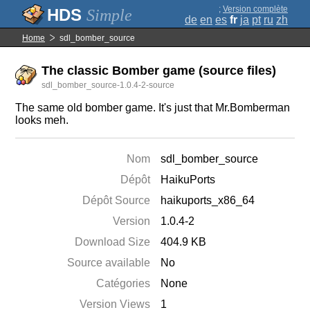
;
Version complète
Simple
de
en
es
fr
ja
pt
ru
zh
Home
sdl_bomber_source
The classic Bomber game (source files)
sdl_bomber_source-1.0.4-2-source
The same old bomber game. It's just that Mr.Bomberman
looks meh.
Nom
sdl_bomber_source
Dépôt
HaikuPorts
Dépôt Source
haikuports_x86_64
Version
1.0.4-2
Download Size
404.9 KB
Source available
No
Catégories
None
Version Views
1