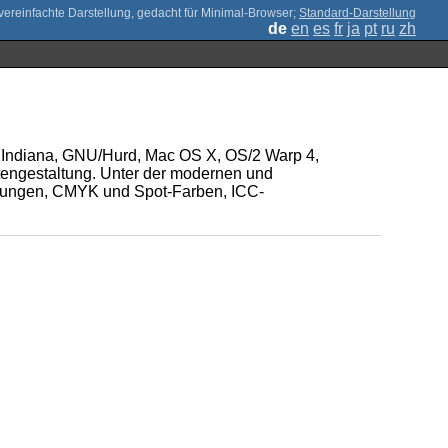
;
Standard-Darstellung
de
en
es
fr
ja
pt
ru
zh
penIndiana, GNU/Hurd, Mac OS X, OS/2 Warp 4,
tengestaltung. Unter der modernen und
ennungen, CMYK und Spot-Farben, ICC-