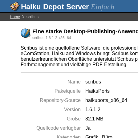
Einfach
Home
scribus
Eine starke Desktop-Publishing-Anwen
scribus-1.6.1-2-x86_64
Scribus ist eine quelloffene Software, die professio
eComStation, Haiku and Windows bringt. Scribus komb
benutzerfreundlichen Oberfläche unterstützt Scribus
Farbmanagement und vielfältige PDF-Erstellung.
Name
scribus
Paketquelle
HaikuPorts
Repository-Source
haikuports_x86_64
Version
1.6.1-2
Größe
82.1 MB
Quellcode verfügbar
Ja
Kategorien
Grafik
,
Büro