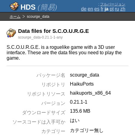
;
フルバージョン
(簡易)
de
en
es
fr
ja
pt
ru
zh
ホーム
scourge_data
Data files for S.C.O.U.R.G.E
scourge_data-0.21.1-1-any
S.C.O.U.R.G.E. is a roguelike game with a 3D user
interface. These are the data files you need to play the
game.
scourge_data
パッケージ名
HaikuPorts
リポジトリ
haikuports_x86_64
リポジトリソース
0.21.1-1
バージョン
135.6 MB
ダウンロードサイズ
はい
ソースコードは入手可か
カテゴリー無し
カテゴリー