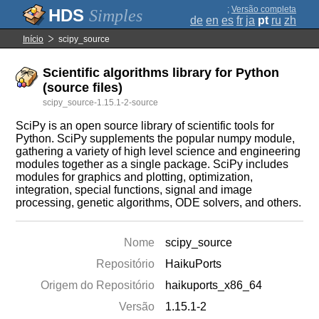
;
Versão completa
Simples
de
en
es
fr
ja
pt
ru
zh
Início
scipy_source
Scientific algorithms library for Python
(source files)
scipy_source-1.15.1-2-source
SciPy is an open source library of scientific tools for
Python. SciPy supplements the popular numpy module,
gathering a variety of high level science and engineering
modules together as a single package. SciPy includes
modules for graphics and plotting, optimization,
integration, special functions, signal and image
processing, genetic algorithms, ODE solvers, and others.
Nome
scipy_source
Repositório
HaikuPorts
Origem do Repositório
haikuports_x86_64
Versão
1.15.1-2