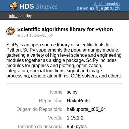
;
Versão completa
Simples
de
en
es
fr
ja
pt
ru
zh
Início
scipy
Scientific algorithms library for Python
scipy-1.15.1-2-x86_64
SciPy is an open source library of scientific tools for
Python. SciPy supplements the popular numpy module,
gathering a variety of high level science and engineering
modules together as a single package. SciPy includes
modules for graphics and plotting, optimization,
integration, special functions, signal and image
processing, genetic algorithms, ODE solvers, and others.
Nome
scipy
Repositório
HaikuPorts
Origem do Repositório
haikuports_x86_64
Versão
1.15.1-2
Tamanho da descarga
950 bytes