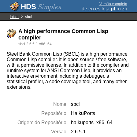
;
Versão completa
Simples
de
en
es
fr
ja
pt
ru
zh
Início
sbcl
A high performance Common Lisp
compiler
sbcl-2.6.5-1-x86_64
Steel Bank Common Lisp (SBCL) is a high performance
Common Lisp compiler. It is open source / free software,
with a permissive license. In addition to the compiler and
runtime system for ANSI Common Lisp, it provides an
interactive environment including a debugger, a
statistical profiler, a code coverage tool, and many other
extensions.
Nome
sbcl
Repositório
HaikuPorts
Origem do Repositório
haikuports_x86_64
Versão
2.6.5-1