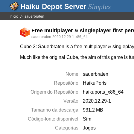
Simples
Início
sauerbraten
Free multiplayer & singleplayer first p
sauerbraten-2020.12.29-1-x86_64
Cube 2: Sauerbraten is a free multiplayer & singleplay
Much like the original Cube, the aim of this game is 
Nome
sauerbraten
Repositório
HaikuPorts
Origem do Repositório
haikuports_x86_64
Versão
2020.12.29-1
Tamanho da descarga
931.2 MB
Código-fonte disponível
Sim
Categorias
Jogos