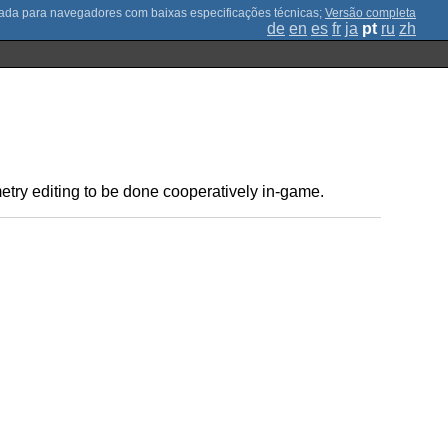
;
Versão completa
de
en
es
fr
ja
pt
ru
zh
etry editing to be done cooperatively in-game.