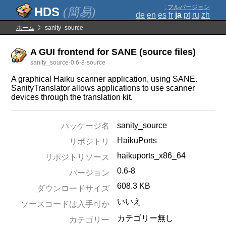
;
フルバージョン
(簡易)
de
en
es
fr
ja
pt
ru
zh
ホーム
sanity_source
A GUI frontend for SANE (source files)
sanity_source-0.6-8-source
A graphical Haiku scanner application, using SANE.
SanityTranslator allows applications to use scanner
devices through the translation kit.
sanity_source
パッケージ名
HaikuPorts
リポジトリ
haikuports_x86_64
リポジトリソース
0.6-8
バージョン
608.3 KB
ダウンロードサイズ
いいえ
ソースコードは入手可か
カテゴリー無し
カテゴリー