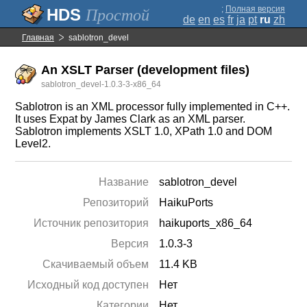
;
Полная версия
Простой
de
en
es
fr
ja
pt
ru
zh
Главная
sablotron_devel
An XSLT Parser (development files)
sablotron_devel-1.0.3-3-x86_64
Sablotron is an XML processor fully implemented in C++.
It uses Expat by James Clark as an XML parser.
Sablotron implements XSLT 1.0, XPath 1.0 and DOM
Level2.
Название
sablotron_devel
Репозиторий
HaikuPorts
Источник репозитория
haikuports_x86_64
Версия
1.0.3-3
Скачиваемый объем
11.4 KB
Исходный код доступен
Нет
Категории
Нет