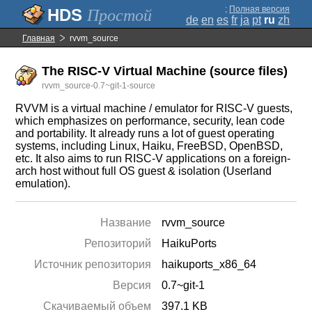
;
Полная версия
Простой
de
en
es
fr
ja
pt
ru
zh
Главная
rvvm_source
The RISC-V Virtual Machine (source files)
rvvm_source-0.7~git-1-source
RVVM is a virtual machine / emulator for RISC-V guests,
which emphasizes on performance, security, lean code
and portability. It already runs a lot of guest operating
systems, including Linux, Haiku, FreeBSD, OpenBSD,
etc. It also aims to run RISC-V applications on a foreign-
arch host without full OS guest & isolation (Userland
emulation).
Название
rvvm_source
Репозиторий
HaikuPorts
Источник репозитория
haikuports_x86_64
Версия
0.7~git-1
Скачиваемый объем
397.1 KB