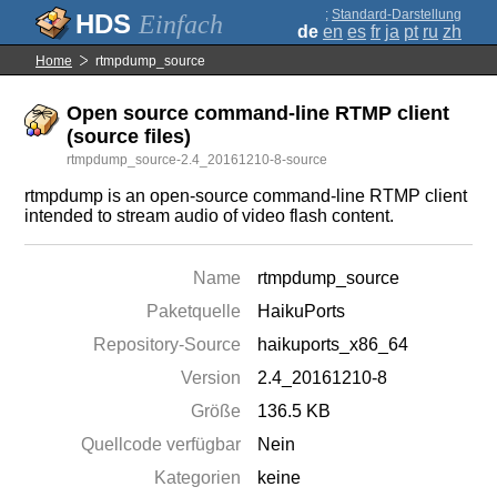
;
Standard-Darstellung
Einfach
de
en
es
fr
ja
pt
ru
zh
Home
rtmpdump_source
Open source command-line RTMP client
(source files)
rtmpdump_source-2.4_20161210-8-source
rtmpdump is an open-source command-line RTMP client
intended to stream audio of video flash content.
Name
rtmpdump_source
Paketquelle
HaikuPorts
Repository-Source
haikuports_x86_64
Version
2.4_20161210-8
Größe
136.5 KB
Quellcode verfügbar
Nein
Kategorien
keine