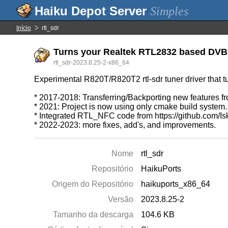
Simples
Início
rtl_sdr
Turns your Realtek RTL2832 based DVB 
rtl_sdr-2023.8.25-2-x86_64
Experimental R820T/R820T2 rtl-sdr tuner driver that
* 2017-2018: Transferring/Backporting new features fr
* 2021: Project is now using only cmake build system.
* Integrated RTL_NFC code from https://github.com
* 2022-2023: more fixes, add's, and improvements.
Nome
rtl_sdr
Repositório
HaikuPorts
Origem do Repositório
haikuports_x86_64
Versão
2023.8.25-2
Tamanho da descarga
104.6 KB