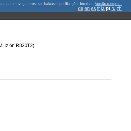
;
Versão completa
de
en
es
fr
ja
pt
ru
zh
4 MHz on R820T2)