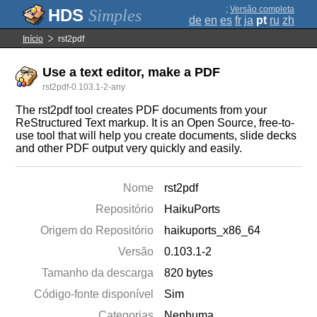
;
Versão completa
Simples
de
en
es
fr
ja
pt
ru
zh
Início
rst2pdf
Use a text editor, make a PDF
rst2pdf-0.103.1-2-any
The rst2pdf tool creates PDF documents from your
ReStructured Text markup. It is an Open Source, free-to-
use tool that will help you create documents, slide decks
and other PDF output very quickly and easily.
Nome
rst2pdf
Repositório
HaikuPorts
Origem do Repositório
haikuports_x86_64
Versão
0.103.1-2
Tamanho da descarga
820 bytes
Código-fonte disponível
Sim
Categorias
Nenhuma