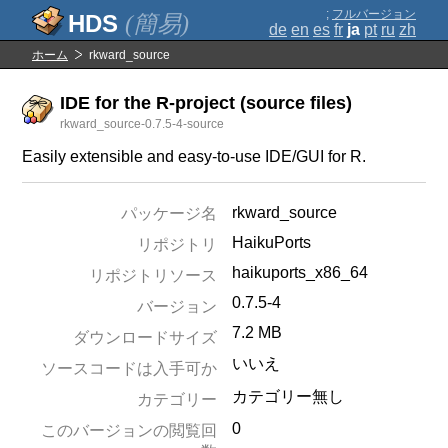
;
フルバージョン
(簡易)
de
en
es
fr
ja
pt
ru
zh
ホーム
rkward_source
IDE for the R-project (source files)
rkward_source-0.7.5-4-source
Easily extensible and easy-to-use IDE/GUI for R.
rkward_source
パッケージ名
HaikuPorts
リポジトリ
haikuports_x86_64
リポジトリソース
0.7.5-4
バージョン
7.2 MB
ダウンロードサイズ
いいえ
ソースコードは入手可か
カテゴリー無し
カテゴリー
0
このバージョンの閲覧回