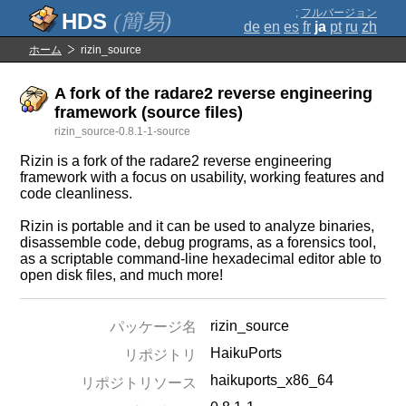
;
フルバージョン
(簡易)
de
en
es
fr
ja
pt
ru
zh
ホーム
rizin_source
A fork of the radare2 reverse engineering
framework (source files)
rizin_source-0.8.1-1-source
Rizin is a fork of the radare2 reverse engineering
framework with a focus on usability, working features and
code cleanliness.
Rizin is portable and it can be used to analyze binaries,
disassemble code, debug programs, as a forensics tool,
as a scriptable command-line hexadecimal editor able to
open disk files, and much more!
rizin_source
パッケージ名
HaikuPorts
リポジトリ
haikuports_x86_64
リポジトリソース