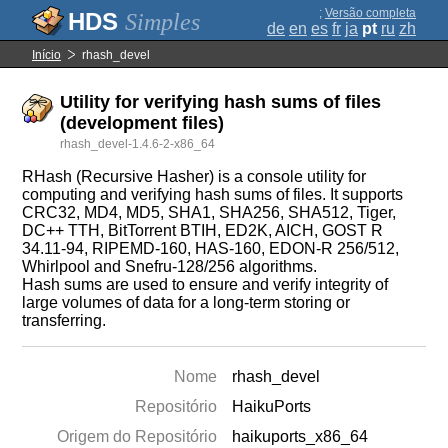
;
Versão completa
Simples
de
en
es
fr
ja
pt
ru
zh
Início
rhash_devel
Utility for verifying hash sums of files
(development files)
rhash_devel-1.4.6-2-x86_64
RHash (Recursive Hasher) is a console utility for
computing and verifying hash sums of files. It supports
CRC32, MD4, MD5, SHA1, SHA256, SHA512, Tiger,
DC++ TTH, BitTorrent BTIH, ED2K, AICH, GOST R
34.11-94, RIPEMD-160, HAS-160, EDON-R 256/512,
Whirlpool and Snefru-128/256 algorithms.
Hash sums are used to ensure and verify integrity of
large volumes of data for a long-term storing or
transferring.
Nome
rhash_devel
Repositório
HaikuPorts
Origem do Repositório
haikuports_x86_64