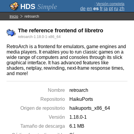
;
Versión completa
Simple
de
en
es
fr
ja
pt
ru
zh
Inicio
retroarch
The reference frontend of libretro
retroarch-1.18.0-1-x86_64
RetroArch is a frontend for emulators, game engines and
media players. It enables you to run classic games on a
wide range of computers and consoles through its slick
graphical interface. It has advanced features like
shaders, netplay, rewinding, next-frame response times,
and more!
Nombre
retroarch
Repositorio
HaikuPorts
Origen de repositorio
haikuports_x86_64
Versión
1.18.0-1
Tamaño de descarga
6.1 MB