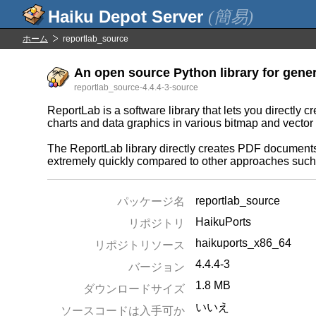
(簡易)
ホーム
reportlab_source
An open source Python library for gener
reportlab_source-4.4.4-3-source
ReportLab is a software library that lets you direct
charts and data graphics in various bitmap and vector
The ReportLab library directly creates PDF document
extremely quickly compared to other approaches such 
reportlab_source
パッケージ名
HaikuPorts
リポジトリ
haikuports_x86_64
リポジトリソース
4.4.4-3
バージョン
1.8 MB
ダウンロードサイズ
いいえ
ソースコードは入手可か