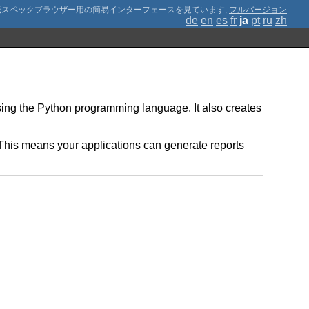
;
フルバージョン
de
en
es
fr
ja
pt
ru
zh
sing the Python programming language. It also creates
This means your applications can generate reports