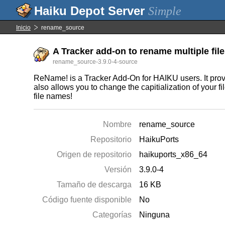
Simple
Inicio
rename_source
A Tracker add-on to rename multiple file
rename_source-3.9.0-4-source
ReName! is a Tracker Add-On for HAIKU users. It provi
also allows you to change the capitialization of your 
file names!
Nombre
rename_source
Repositorio
HaikuPorts
Origen de repositorio
haikuports_x86_64
Versión
3.9.0-4
Tamaño de descarga
16 KB
Código fuente disponible
No
Categorías
Ninguna