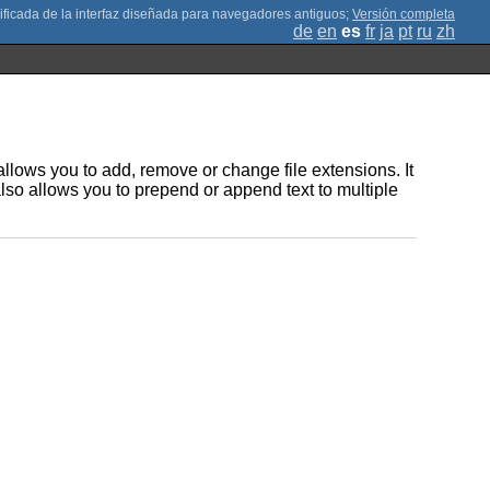
;
Versión completa
de
en
es
fr
ja
pt
ru
zh
lows you to add, remove or change file extensions. It
lso allows you to prepend or append text to multiple