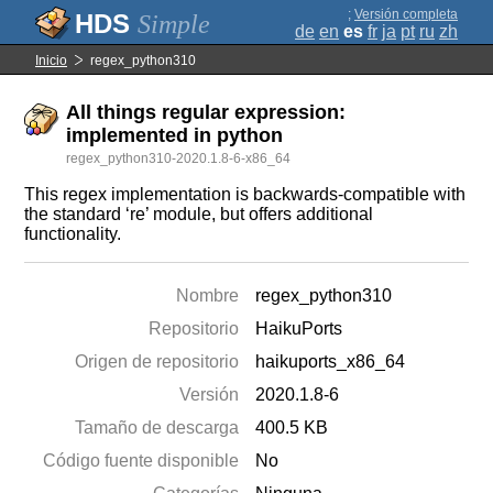
;
Versión completa
Simple
de
en
es
fr
ja
pt
ru
zh
Inicio
regex_python310
All things regular expression:
implemented in python
regex_python310-2020.1.8-6-x86_64
This regex implementation is backwards-compatible with
the standard ‘re’ module, but offers additional
functionality.
Nombre
regex_python310
Repositorio
HaikuPorts
Origen de repositorio
haikuports_x86_64
Versión
2020.1.8-6
Tamaño de descarga
400.5 KB
Código fuente disponible
No