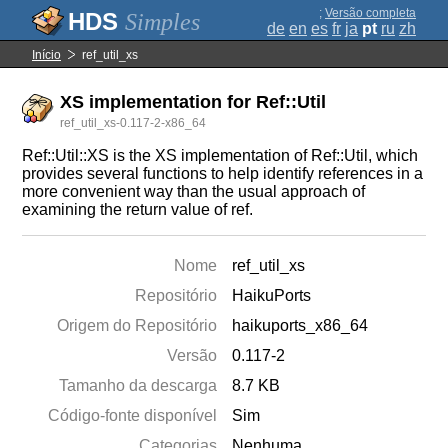
;
Versão completa
Simples
de
en
es
fr
ja
pt
ru
zh
Início
ref_util_xs
XS implementation for Ref::Util
ref_util_xs-0.117-2-x86_64
Ref::Util::XS is the XS implementation of Ref::Util, which
provides several functions to help identify references in a
more convenient way than the usual approach of
examining the return value of ref.
Nome
ref_util_xs
Repositório
HaikuPorts
Origem do Repositório
haikuports_x86_64
Versão
0.117-2
Tamanho da descarga
8.7 KB
Código-fonte disponível
Sim
Categorias
Nenhuma