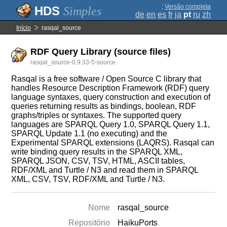
;
Versão completa
Simples
de
en
es
fr
ja
pt
ru
zh
Início
rasqal_source
RDF Query Library (source files)
rasqal_source-0.9.33-5-source
Rasqal is a free software / Open Source C library that
handles Resource Description Framework (RDF) query
language syntaxes, query construction and execution of
queries returning results as bindings, boolean, RDF
graphs/triples or syntaxes. The supported query
languages are SPARQL Query 1.0, SPARQL Query 1.1,
SPARQL Update 1.1 (no executing) and the
Experimental SPARQL extensions (LAQRS). Rasqal can
write binding query results in the SPARQL XML,
SPARQL JSON, CSV, TSV, HTML, ASCII tables,
RDF/XML and Turtle / N3 and read them in SPARQL
XML, CSV, TSV, RDF/XML and Turtle / N3.
Nome
rasqal_source
Repositório
HaikuPorts