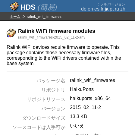
;
フルバージョン
(簡易)
de
en
es
fr
ja
pt
ru
zh
ホーム
ralink_wifi_firmwares
Ralink WiFi firmware modules
ralink_wifi_firmwares-2015_02_11-2-any
Ralink WiFi devices require firmware to operate. This
package contains those necessary firmware files,
corresponding to the WiFi drivers contained within the
base system.
ralink_wifi_firmwares
パッケージ名
HaikuPorts
リポジトリ
haikuports_x86_64
リポジトリソース
2015_02_11-2
バージョン
13.3 KB
ダウンロードサイズ
いいえ
ソースコードは入手可か