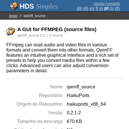
;
Versão completa
Simples
de
en
es
fr
ja
pt
ru
zh
Início
qwinff_source
A GUI for FFMPEG (source files)
qwinff_source-0.2.1-2-source
FFmpeg can read audio and video files in various
formats and convert them into other formats. QwinFF
features an intuitive graphical interface and a rich set of
presets to help you convert media files within a few
clicks. Advanced users can also adjust conversion
parameters in detail.
Nome
qwinff_source
Repositório
HaikuPorts
Origem do Repositório
haikuports_x86_64
Versão
0.2.1-2
Tamanho da descarga
670 KB