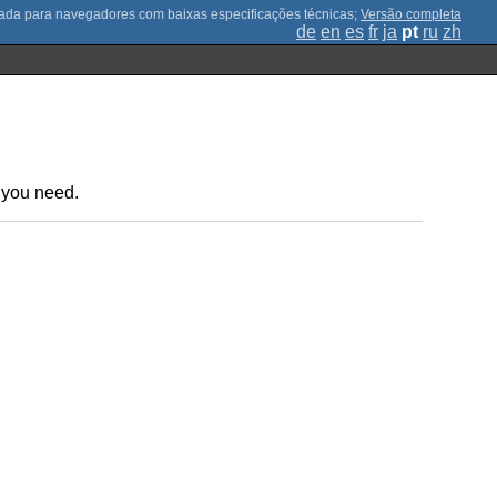
;
Versão completa
de
en
es
fr
ja
pt
ru
zh
l you need.