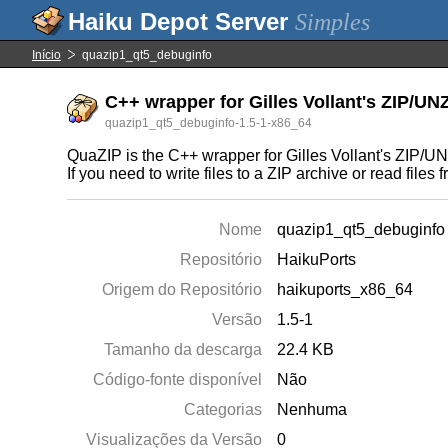
Simples
Início
quazip1_qt5_debuginfo
C++ wrapper for Gilles Vollant's ZIP/UN
quazip1_qt5_debuginfo-1.5-1-x86_64
QuaZIP is the C++ wrapper for Gilles Vollant's ZIP/UN
If you need to write files to a ZIP archive or read fil
Nome
quazip1_qt5_debuginfo
Repositório
HaikuPorts
Origem do Repositório
haikuports_x86_64
Versão
1.5-1
Tamanho da descarga
22.4 KB
Código-fonte disponível
Não
Categorias
Nenhuma
Visualizações da Versão
0