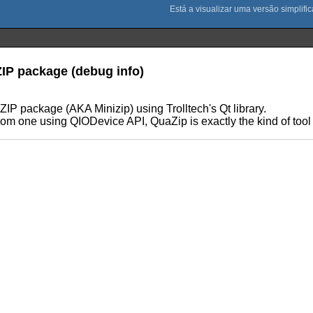
ZIP package (debug info)
ZIP package (AKA Minizip) using Trolltech's Qt library.
es from one using QIODevice API, QuaZip is exactly the kind of too