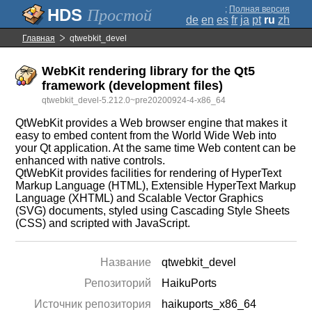
;
Полная версия
Простой
de
en
es
fr
ja
pt
ru
zh
Главная
qtwebkit_devel
WebKit rendering library for the Qt5
framework (development files)
qtwebkit_devel-5.212.0~pre20200924-4-x86_64
QtWebKit provides a Web browser engine that makes it
easy to embed content from the World Wide Web into
your Qt application. At the same time Web content can be
enhanced with native controls.
QtWebKit provides facilities for rendering of HyperText
Markup Language (HTML), Extensible HyperText Markup
Language (XHTML) and Scalable Vector Graphics
(SVG) documents, styled using Cascading Style Sheets
(CSS) and scripted with JavaScript.
Название
qtwebkit_devel
Репозиторий
HaikuPorts
Источник репозитория
haikuports_x86_64