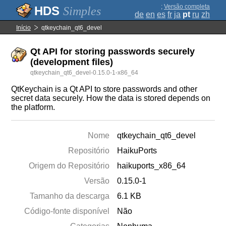
;
Versão completa
Simples
de
en
es
fr
ja
pt
ru
zh
Início
qtkeychain_qt6_devel
Qt API for storing passwords securely
(development files)
qtkeychain_qt6_devel-0.15.0-1-x86_64
QtKeychain is a Qt API to store passwords and other
secret data securely. How the data is stored depends on
the platform.
Nome
qtkeychain_qt6_devel
Repositório
HaikuPorts
Origem do Repositório
haikuports_x86_64
Versão
0.15.0-1
Tamanho da descarga
6.1 KB
Código-fonte disponível
Não