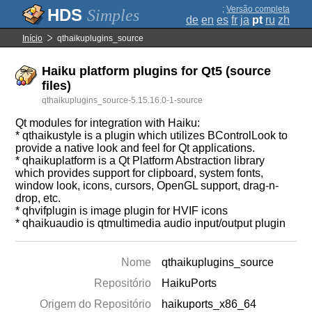
;
Versão completa
Simples
de
en
es
fr
ja
pt
ru
zh
Início
qthaikuplugins_source
Haiku platform plugins for Qt5 (source
files)
qthaikuplugins_source-5.15.16.0-1-source
Qt modules for integration with Haiku:
* qthaikustyle is a plugin which utilizes BControlLook to
provide a native look and feel for Qt applications.
* qhaikuplatform is a Qt Platform Abstraction library
which provides support for clipboard, system fonts,
window look, icons, cursors, OpenGL support, drag-n-
drop, etc.
* qhvifplugin is image plugin for HVIF icons
* qhaikuaudio is qtmultimedia audio input/output plugin
Nome
qthaikuplugins_source
Repositório
HaikuPorts
Origem do Repositório
haikuports_x86_64