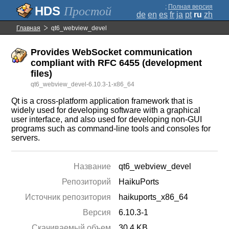
;
Полная версия
Простой
de
en
es
fr
ja
pt
ru
zh
Главная
qt6_webview_devel
Provides WebSocket communication
compliant with RFC 6455 (development
files)
qt6_webview_devel-6.10.3-1-x86_64
Qt is a cross-platform application framework that is
widely used for developing software with a graphical
user interface, and also used for developing non-GUI
programs such as command-line tools and consoles for
servers.
Название
qt6_webview_devel
Репозиторий
HaikuPorts
Источник репозитория
haikuports_x86_64
Версия
6.10.3-1
Скачиваемый объем
30.4 KB