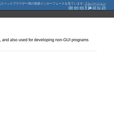
;
フルバージョン
de
en
es
fr
ja
pt
ru
zh
ace, and also used for developing non-GUI programs