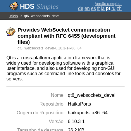
;
Versão completa
Simples
de
en
es
fr
ja
pt
ru
zh
Início
qt6_websockets_devel
Provides WebSocket communication
compliant with RFC 6455 (development
files)
qt6_websockets_devel-6.10.3-1-x86_64
Qt is a cross-platform application framework that is
widely used for developing software with a graphical
user interface, and also used for developing non-GUI
programs such as command-line tools and consoles for
servers.
Nome
qt6_websockets_devel
Repositório
HaikuPorts
Origem do Repositório
haikuports_x86_64
Versão
6.10.3-1
Tamanho da descarga
26.2 KB