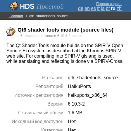
;
Полная версия
Простой
de
en
es
fr
ja
pt
ru
zh
Главная
qt6_shadertools_source
Qt6 shader tools module (source files)
qt6_shadertools_source-6.10.3-2-source
The Qt Shader Tools module builds on the SPIR-V Open
Source Ecosystem as described at the Khronos SPIR-V
web site. For compiling into SPIR-V glslang is used,
while translating and reflecting is done via SPIRV-Cross.
Название
qt6_shadertools_source
Репозиторий
HaikuPorts
Источник репозитория
haikuports_x86_64
Версия
6.10.3-2
Скачиваемый объем
1.6 MB
Исходный код доступен
Нет
Категории
Нет