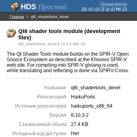
;
Полная версия
Простой
de
en
es
fr
ja
pt
ru
zh
Главная
qt6_shadertools_devel
Qt6 shader tools module (development
files)
qt6_shadertools_devel-6.10.3-2-x86_64
The Qt Shader Tools module builds on the SPIR-V Open
Source Ecosystem as described at the Khronos SPIR-V
web site. For compiling into SPIR-V glslang is used,
while translating and reflecting is done via SPIRV-Cross.
Название
qt6_shadertools_devel
Репозиторий
HaikuPorts
Источник репозитория
haikuports_x86_64
Версия
6.10.3-2
Скачиваемый объем
27.4 KB
Исходный код доступен
Нет