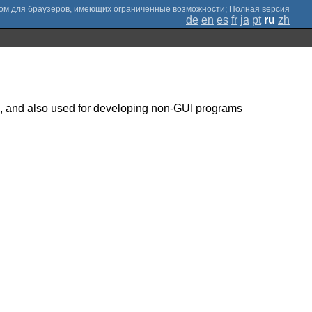
;
Полная версия
de
en
es
fr
ja
pt
ru
zh
ace, and also used for developing non-GUI programs