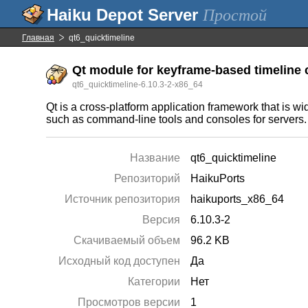
Простой
Главная
qt6_quicktimeline
Qt module for keyframe-based timeline 
qt6_quicktimeline-6.10.3-2-x86_64
Qt is a cross-platform application framework that is w
such as command-line tools and consoles for servers.
Название
qt6_quicktimeline
Репозиторий
HaikuPorts
Источник репозитория
haikuports_x86_64
Версия
6.10.3-2
Скачиваемый объем
96.2 KB
Исходный код доступен
Да
Категории
Нет
Просмотров версии
1