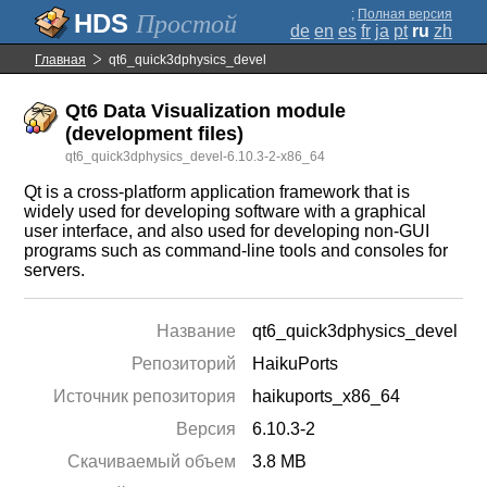
;
Полная версия
Простой
de
en
es
fr
ja
pt
ru
zh
Главная
qt6_quick3dphysics_devel
Qt6 Data Visualization module
(development files)
qt6_quick3dphysics_devel-6.10.3-2-x86_64
Qt is a cross-platform application framework that is
widely used for developing software with a graphical
user interface, and also used for developing non-GUI
programs such as command-line tools and consoles for
servers.
Название
qt6_quick3dphysics_devel
Репозиторий
HaikuPorts
Источник репозитория
haikuports_x86_64
Версия
6.10.3-2
Скачиваемый объем
3.8 MB