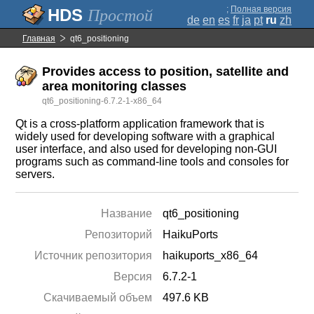
;
Полная версия
Простой
de
en
es
fr
ja
pt
ru
zh
Главная
qt6_positioning
Provides access to position, satellite and
area monitoring classes
qt6_positioning-6.7.2-1-x86_64
Qt is a cross-platform application framework that is
widely used for developing software with a graphical
user interface, and also used for developing non-GUI
programs such as command-line tools and consoles for
servers.
Название
qt6_positioning
Репозиторий
HaikuPorts
Источник репозитория
haikuports_x86_64
Версия
6.7.2-1
Скачиваемый объем
497.6 KB