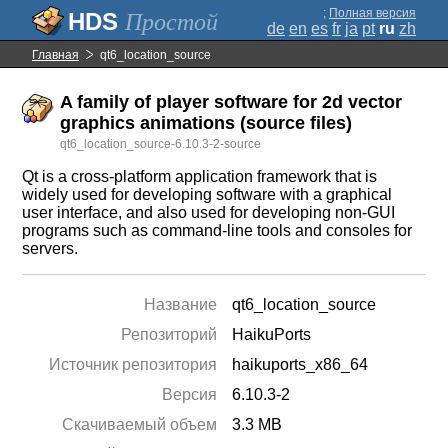
;
Полная версия
Простой
de
en
es
fr
ja
pt
ru
zh
Главная
qt6_location_source
A family of player software for 2d vector
graphics animations (source files)
qt6_location_source-6.10.3-2-source
Qt is a cross-platform application framework that is
widely used for developing software with a graphical
user interface, and also used for developing non-GUI
programs such as command-line tools and consoles for
servers.
Название
qt6_location_source
Репозиторий
HaikuPorts
Источник репозитория
haikuports_x86_64
Версия
6.10.3-2
Скачиваемый объем
3.3 MB