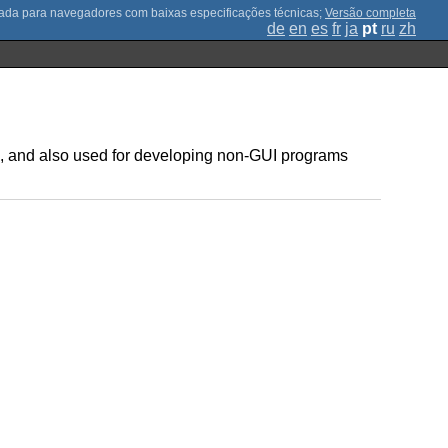
;
Versão completa
de
en
es
fr
ja
pt
ru
zh
ace, and also used for developing non-GUI programs