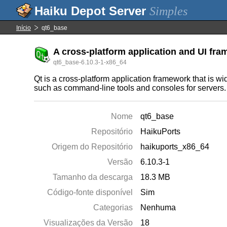
Simples
Início
qt6_base
A cross-platform application and UI fr
qt6_base-6.10.3-1-x86_64
Qt is a cross-platform application framework that is w
such as command-line tools and consoles for servers.
Nome
qt6_base
Repositório
HaikuPorts
Origem do Repositório
haikuports_x86_64
Versão
6.10.3-1
Tamanho da descarga
18.3 MB
Código-fonte disponível
Sim
Categorias
Nenhuma
Visualizações da Versão
18