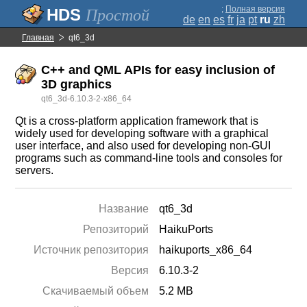
;
Полная версия
Простой
de
en
es
fr
ja
pt
ru
zh
Главная
qt6_3d
C++ and QML APIs for easy inclusion of
3D graphics
qt6_3d-6.10.3-2-x86_64
Qt is a cross-platform application framework that is
widely used for developing software with a graphical
user interface, and also used for developing non-GUI
programs such as command-line tools and consoles for
servers.
Название
qt6_3d
Репозиторий
HaikuPorts
Источник репозитория
haikuports_x86_64
Версия
6.10.3-2
Скачиваемый объем
5.2 MB