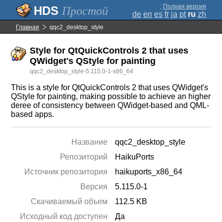
;
Полная версия
Простой
de
en
es
fr
ja
pt
ru
zh
Главная
qqc2_desktop_style
Style for QtQuickControls 2 that uses
QWidget's QStyle for painting
qqc2_desktop_style-5.115.0-1-x86_64
This is a style for QtQuickControls 2 that uses QWidget's
QStyle for painting, making possible to achieve an higher
deree of consistency between QWidget-based and QML-
based apps.
Название
qqc2_desktop_style
Репозиторий
HaikuPorts
Источник репозитория
haikuports_x86_64
Версия
5.115.0-1
Скачиваемый объем
112.5 KB
Исходный код доступен
Да