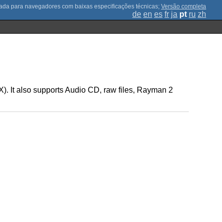
;
Versão completa
de
en
es
fr
ja
pt
ru
zh
). It also supports Audio CD, raw files, Rayman 2