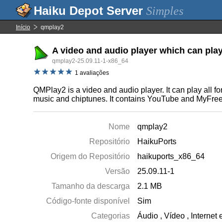
Simples
Início
qmplay2
A video and audio player which can pla
qmplay2-25.09.11-1-x86_64
1 avaliações
QMPlay2 is a video and audio player. It can play all 
music and chiptunes. It contains YouTube and MyFr
Nome
qmplay2
Repositório
HaikuPorts
Origem do Repositório
haikuports_x86_64
Versão
25.09.11-1
Tamanho da descarga
2.1 MB
Código-fonte disponível
Sim
Categorias
Áudio
,
Vídeo
,
Internet