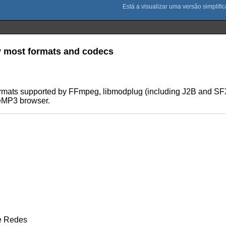
y most formats and codecs
formats supported by FFmpeg, libmodplug (including J2B and SFX
eeMP3 browser.
 e Redes