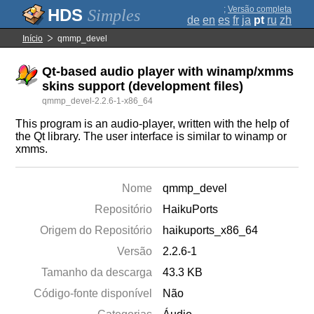
;
Versão completa
Simples
de
en
es
fr
ja
pt
ru
zh
Início
qmmp_devel
Qt-based audio player with winamp/xmms
skins support (development files)
qmmp_devel-2.2.6-1-x86_64
This program is an audio-player, written with the help of
the Qt library. The user interface is similar to winamp or
xmms.
Nome
qmmp_devel
Repositório
HaikuPorts
Origem do Repositório
haikuports_x86_64
Versão
2.2.6-1
Tamanho da descarga
43.3 KB
Código-fonte disponível
Não