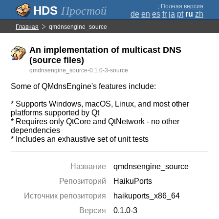
;
Полная версия
Простой
de
en
es
fr
ja
pt
ru
zh
Главная
qmdnsengine_source
An implementation of multicast DNS
(source files)
qmdnsengine_source-0.1.0-3-source
Some of QMdnsEngine's features include:
* Supports Windows, macOS, Linux, and most other
platforms supported by Qt
* Requires only QtCore and QtNetwork - no other
dependencies
* Includes an exhaustive set of unit tests
Название
qmdnsengine_source
Репозиторий
HaikuPorts
Источник репозитория
haikuports_x86_64
Версия
0.1.0-3