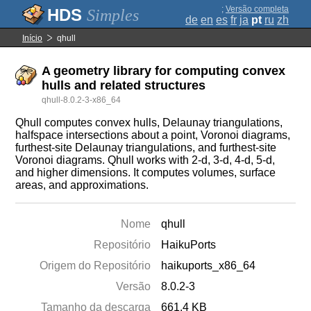
;
Versão completa
Simples
de
en
es
fr
ja
pt
ru
zh
Início
qhull
A geometry library for computing convex
hulls and related structures
qhull-8.0.2-3-x86_64
Qhull computes convex hulls, Delaunay triangulations,
halfspace intersections about a point, Voronoi diagrams,
furthest-site Delaunay triangulations, and furthest-site
Voronoi diagrams. Qhull works with 2-d, 3-d, 4-d, 5-d,
and higher dimensions. It computes volumes, surface
areas, and approximations.
Nome
qhull
Repositório
HaikuPorts
Origem do Repositório
haikuports_x86_64
Versão
8.0.2-3
Tamanho da descarga
661.4 KB