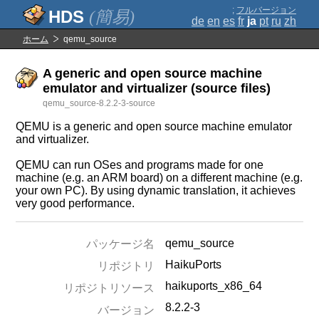
;
フルバージョン
(簡易)
de
en
es
fr
ja
pt
ru
zh
ホーム
qemu_source
A generic and open source machine
emulator and virtualizer (source files)
qemu_source-8.2.2-3-source
QEMU is a generic and open source machine emulator
and virtualizer.
QEMU can run OSes and programs made for one
machine (e.g. an ARM board) on a different machine (e.g.
your own PC). By using dynamic translation, it achieves
very good performance.
qemu_source
パッケージ名
HaikuPorts
リポジトリ
haikuports_x86_64
リポジトリソース
8.2.2-3
バージョン