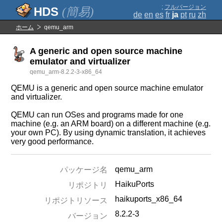
;
フルバージョン
(簡易)
de
en
es
fr
ja
pt
ru
zh
ホーム
qemu_arm
A generic and open source machine
emulator and virtualizer
qemu_arm-8.2.2-3-x86_64
QEMU is a generic and open source machine emulator
and virtualizer.
QEMU can run OSes and programs made for one
machine (e.g. an ARM board) on a different machine (e.g.
your own PC). By using dynamic translation, it achieves
very good performance.
qemu_arm
パッケージ名
HaikuPorts
リポジトリ
haikuports_x86_64
リポジトリソース
8.2.2-3
バージョン