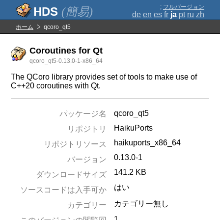
;
フルバージョン
(簡易)
de
en
es
fr
ja
pt
ru
zh
ホーム
qcoro_qt5
Coroutines for Qt
qcoro_qt5-0.13.0-1-x86_64
The QCoro library provides set of tools to make use of
C++20 coroutines with Qt.
qcoro_qt5
パッケージ名
HaikuPorts
リポジトリ
haikuports_x86_64
リポジトリソース
0.13.0-1
バージョン
141.2 KB
ダウンロードサイズ
はい
ソースコードは入手可か
カテゴリー無し
カテゴリー
1