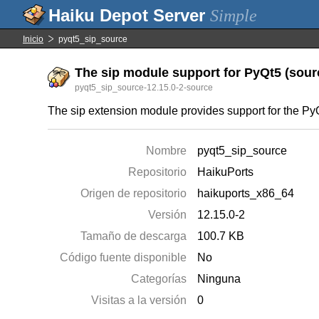
Simple
Inicio
pyqt5_sip_source
The sip module support for PyQt5 (sourc
pyqt5_sip_source-12.15.0-2-source
The sip extension module provides support for the P
Nombre
pyqt5_sip_source
Repositorio
HaikuPorts
Origen de repositorio
haikuports_x86_64
Versión
12.15.0-2
Tamaño de descarga
100.7 KB
Código fuente disponible
No
Categorías
Ninguna
Visitas a la versión
0