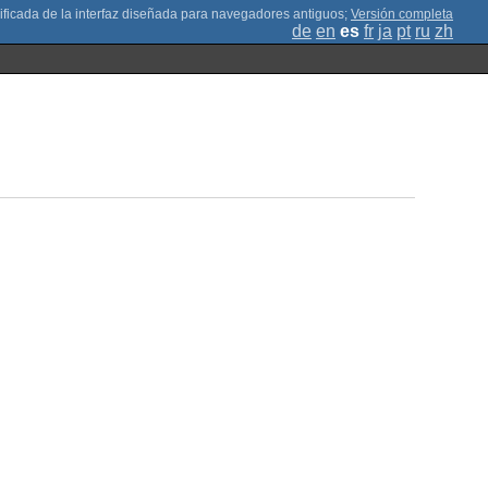
;
Versión completa
de
en
es
fr
ja
pt
ru
zh