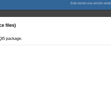
e files)
yQt5 package.