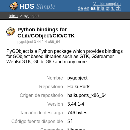
;
Versión completa
Simple
de
en
es
fr
ja
pt
ru
zh
Inicio
pygobject
Python bindings for
GLib/GObject/GIO/GTK
pygobject-3.44.1-4-x86_64
PyGObject is a Python package which provides bindings
for GObject based libraries such as GTK, GStreamer,
WebKitGTK, GLib, GIO and many more.
Nombre
pygobject
Repositorio
HaikuPorts
Origen de repositorio
haikuports_x86_64
Versión
3.44.1-4
Tamaño de descarga
746 bytes
Código fuente disponible
Sí