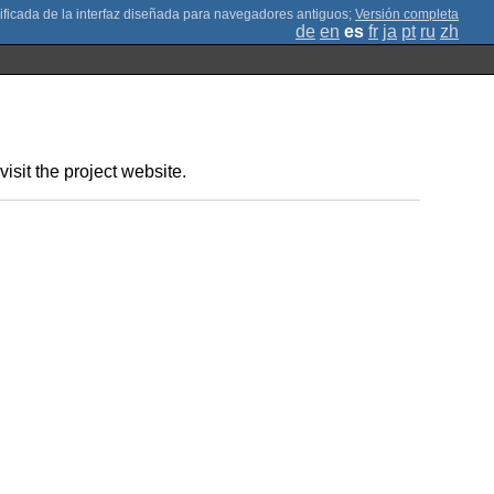
;
Versión completa
de
en
es
fr
ja
pt
ru
zh
isit the project website.