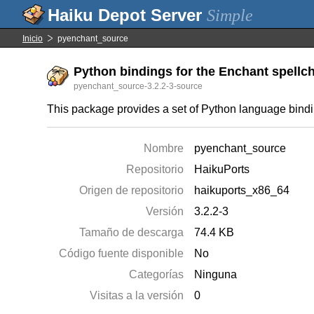
Simple
Inicio
pyenchant_source
Python bindings for the Enchant spellch
pyenchant_source-3.2.2-3-source
This package provides a set of Python language binding
Nombre
pyenchant_source
Repositorio
HaikuPorts
Origen de repositorio
haikuports_x86_64
Versión
3.2.2-3
Tamaño de descarga
74.4 KB
Código fuente disponible
No
Categorías
Ninguna
Visitas a la versión
0